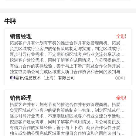
牛聘
销售经理
全职
拓展客户并有计划有节奏的推进合作并有效管理商机。拓展央国企、互联网、制造能源、政府及大型企业客户，完成年度业绩目标；
负责区域或行业客户的销售策略制定与实施，制定区域或行业市场策略及销售规划，执行公司销售管理制度和政策，完成区域或行业销售和回款任务；
逐步引导行业需求，不定期组织区域客户行业交流分享活动，树立公司产品在该行业的品牌和产品优势地位；
挖潜客户建设需求，同时了解客户试用情况，向公司提供反馈以帮助产品升级优化，实现与客户保持良好的长期合作关系；
有借力合作的实操经验，善于与上下游厂商及合作伙伴开展多元合作构建区域合作生态圈；
独立或协助公司完成区域重大项目合作协议和合同的谈判与签订工作。

塞讯信息技术（上海）有限公司
0
|
销售经理
全职
拓展客户并有计划有节奏的推进合作并有效管理商机。拓展央国企、互联网、制造能源、政府及大型企业客户，完成年度业绩目标；
负责区域或行业客户的销售策略制定与实施，制定区域或行业市场策略及销售规划，执行公司销售管理制度和政策，完成区域或行业销售和回款任务；
逐步引导行业需求，不定期组织区域客户行业交流分享活动，树立公司产品在该行业的品牌和产品优势地位；
挖潜客户建设需求，同时了解客户试用情况，向公司提供反馈以帮助产品升级优化，实现与客户保持良好的长期合作关系；
有借力合作的实操经验，善于与上下游厂商及合作伙伴开展多元合作构建区域合作生态圈；
独立或协助公司完成区域重大项目合作协议和合同的谈判与签订工作。