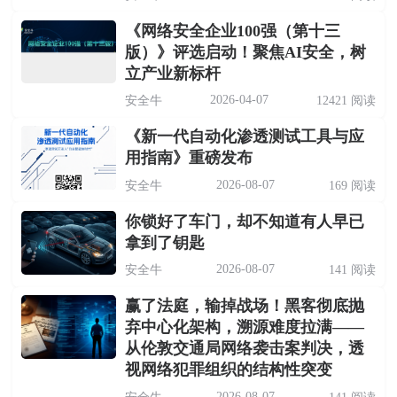
《网络安全企业100强（第十三
版）》评选启动！聚焦AI安全，树
立产业新标杆
2026-04-07
安全牛
12421 阅读
《新一代自动化渗透测试工具与应
用指南》重磅发布
2026-08-07
安全牛
169 阅读
你锁好了车门，却不知道有人早已
拿到了钥匙
2026-08-07
安全牛
141 阅读
赢了法庭，输掉战场！黑客彻底抛
弃中心化架构，溯源难度拉满——
从伦敦交通局网络袭击案判决，透
视网络犯罪组织的结构性突变
2026-08-07