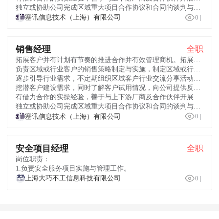
独立或协助公司完成区域重大项目合作协议和合同的谈判与签订工作。

塞讯信息技术（上海）有限公司
0
|
销售经理
全职
拓展客户并有计划有节奏的推进合作并有效管理商机。拓展央国企、互联网、制造能源、政府及大型企业客户，完成年度业绩目标；
负责区域或行业客户的销售策略制定与实施，制定区域或行业市场策略及销售规划，执行公司销售管理制度和政策，完成区域或行业销售和回款任务；
逐步引导行业需求，不定期组织区域客户行业交流分享活动，树立公司产品在该行业的品牌和产品优势地位；
挖潜客户建设需求，同时了解客户试用情况，向公司提供反馈以帮助产品升级优化，实现与客户保持良好的长期合作关系；
有借力合作的实操经验，善于与上下游厂商及合作伙伴开展多元合作构建区域合作生态圈；
独立或协助公司完成区域重大项目合作协议和合同的谈判与签订工作。

塞讯信息技术（上海）有限公司
0
|
安全项目经理
全职
岗位职责：
1.负责安全服务项目实施与管理工作。

上海大巧不工信息科技有限公司
0
|