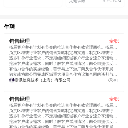
2025-03-24
未知讲师
牛聘
销售经理
全职
拓展客户并有计划有节奏的推进合作并有效管理商机。拓展央国企、互联网、制造能源、政府及大型企业客户，完成年度业绩目标；
负责区域或行业客户的销售策略制定与实施，制定区域或行业市场策略及销售规划，执行公司销售管理制度和政策，完成区域或行业销售和回款任务；
逐步引导行业需求，不定期组织区域客户行业交流分享活动，树立公司产品在该行业的品牌和产品优势地位；
挖潜客户建设需求，同时了解客户试用情况，向公司提供反馈以帮助产品升级优化，实现与客户保持良好的长期合作关系；
有借力合作的实操经验，善于与上下游厂商及合作伙伴开展多元合作构建区域合作生态圈；
独立或协助公司完成区域重大项目合作协议和合同的谈判与签订工作。

塞讯信息技术（上海）有限公司
0
|
销售经理
全职
拓展客户并有计划有节奏的推进合作并有效管理商机。拓展央国企、互联网、制造能源、政府及大型企业客户，完成年度业绩目标；
负责区域或行业客户的销售策略制定与实施，制定区域或行业市场策略及销售规划，执行公司销售管理制度和政策，完成区域或行业销售和回款任务；
逐步引导行业需求，不定期组织区域客户行业交流分享活动，树立公司产品在该行业的品牌和产品优势地位；
挖潜客户建设需求，同时了解客户试用情况，向公司提供反馈以帮助产品升级优化，实现与客户保持良好的长期合作关系；
有借力合作的实操经验，善于与上下游厂商及合作伙伴开展多元合作构建区域合作生态圈；