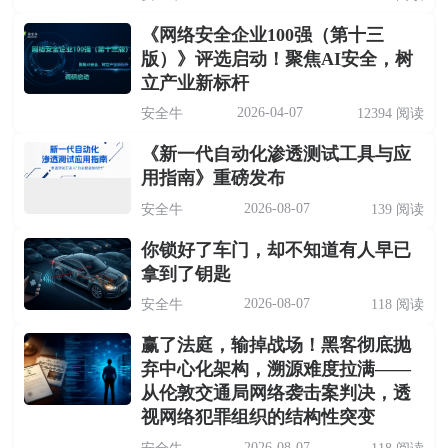
《网络安全企业100强（第十三
版）》评选启动！聚焦AI安全，树
立产业新标杆
2026-04-07
安全牛
12394 阅读
《新一代自动化渗透测试工具与应
用指南》重磅发布
2026-08-07
安全牛
139 阅读
你锁好了车门，却不知道有人早已
拿到了钥匙
2026-08-07
安全牛
118 阅读
赢了法庭，输掉战场！黑客彻底抛
弃中心化架构，溯源难度拉满——
从伦敦交通局网络袭击案判决，透
视网络犯罪组织的结构性突变
2026-08-07