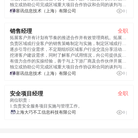
独立或协助公司完成区域重大项目合作协议和合同的谈判与签订工作。

塞讯信息技术（上海）有限公司
0
|
销售经理
全职
拓展客户并有计划有节奏的推进合作并有效管理商机。拓展央国企、互联网、制造能源、政府及大型企业客户，完成年度业绩目标；
负责区域或行业客户的销售策略制定与实施，制定区域或行业市场策略及销售规划，执行公司销售管理制度和政策，完成区域或行业销售和回款任务；
逐步引导行业需求，不定期组织区域客户行业交流分享活动，树立公司产品在该行业的品牌和产品优势地位；
挖潜客户建设需求，同时了解客户试用情况，向公司提供反馈以帮助产品升级优化，实现与客户保持良好的长期合作关系；
有借力合作的实操经验，善于与上下游厂商及合作伙伴开展多元合作构建区域合作生态圈；
独立或协助公司完成区域重大项目合作协议和合同的谈判与签订工作。

塞讯信息技术（上海）有限公司
0
|
安全项目经理
全职
岗位职责：
1.负责安全服务项目实施与管理工作。

上海大巧不工信息科技有限公司
0
|