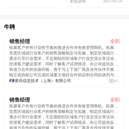
2025-03-24
未知讲师
牛聘
销售经理
全职
拓展客户并有计划有节奏的推进合作并有效管理商机。拓展央国企、互联网、制造能源、政府及大型企业客户，完成年度业绩目标；
负责区域或行业客户的销售策略制定与实施，制定区域或行业市场策略及销售规划，执行公司销售管理制度和政策，完成区域或行业销售和回款任务；
逐步引导行业需求，不定期组织区域客户行业交流分享活动，树立公司产品在该行业的品牌和产品优势地位；
挖潜客户建设需求，同时了解客户试用情况，向公司提供反馈以帮助产品升级优化，实现与客户保持良好的长期合作关系；
有借力合作的实操经验，善于与上下游厂商及合作伙伴开展多元合作构建区域合作生态圈；
独立或协助公司完成区域重大项目合作协议和合同的谈判与签订工作。

塞讯信息技术（上海）有限公司
0
|
销售经理
全职
拓展客户并有计划有节奏的推进合作并有效管理商机。拓展央国企、互联网、制造能源、政府及大型企业客户，完成年度业绩目标；
负责区域或行业客户的销售策略制定与实施，制定区域或行业市场策略及销售规划，执行公司销售管理制度和政策，完成区域或行业销售和回款任务；
逐步引导行业需求，不定期组织区域客户行业交流分享活动，树立公司产品在该行业的品牌和产品优势地位；
挖潜客户建设需求，同时了解客户试用情况，向公司提供反馈以帮助产品升级优化，实现与客户保持良好的长期合作关系；
有借力合作的实操经验，善于与上下游厂商及合作伙伴开展多元合作构建区域合作生态圈；